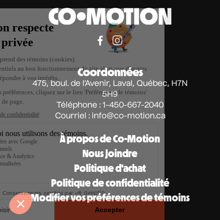
Coordonnées
475, boul. de l’Avenir, Laval, Québec, H7N
5H9
Téléphone : 1-450-667-2040
Courriel :
info@co-motion.ca
À propos de Co-Motion
Nous joindre
Politique d'achat
Politique de confidentialité
Modifier vos préférences de témoins