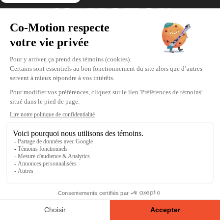
Coordonnées
475, boul. de l’Avenir, Laval, Québec, H7N
5H9
Téléphone : 1-450-667-2040
Courriel :
info@co-motion.ca
À propos de Co-Motion
Nous joindre
Politique d'achat
Politique de confidentialité
Modifier vos préférences de témoins