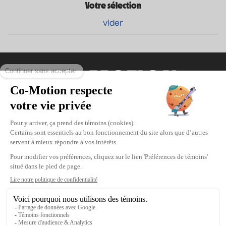
Votre sélection
vider
Coordonnées
475, boul. de l’Avenir, Laval, Québec, H7N
5H9
Téléphone : 1-450-667-2040
Courriel :
info@co-motion.ca
À propos de Co-Motion
Nous joindre