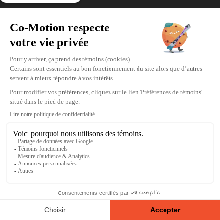
Coordonnées
475, boul. de l’Avenir, Laval, Québec, H7N
5H9
Téléphone : 1-450-667-2040
Courriel :
info@co-motion.ca
À propos de Co-Motion
Nous joindre
Politique d'achat
Politique de confidentialité
Modifier vos préférences de témoins