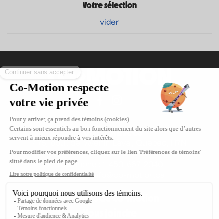
Votre sélection
vider
Coordonnées
475, boul. de l’Avenir, Laval, Québec, H7N
5H9
Téléphone : 1-450-667-2040
Courriel :
info@co-motion.ca
À propos de Co-Motion
Nous joindre