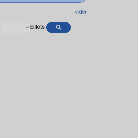
vider
billets