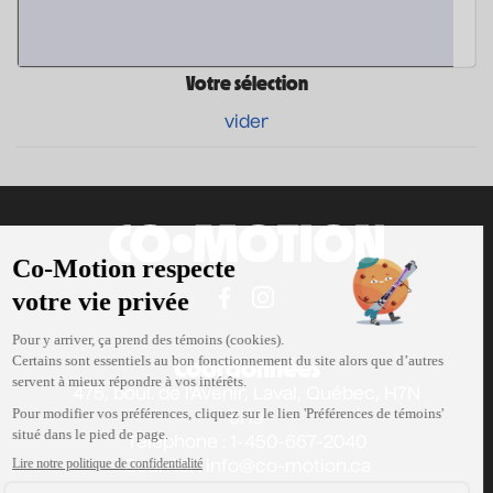
Votre sélection
vider
Coordonnées
475, boul. de l’Avenir, Laval, Québec, H7N
5H9
Téléphone : 1-450-667-2040
Courriel :
info@co-motion.ca