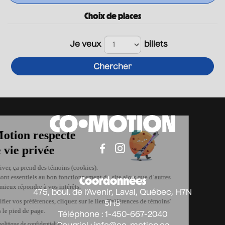
Choix de places
Je veux
billets
Chercher
Coordonnées
475, boul. de l’Avenir, Laval, Québec, H7N
5H9
Téléphone : 1-450-667-2040