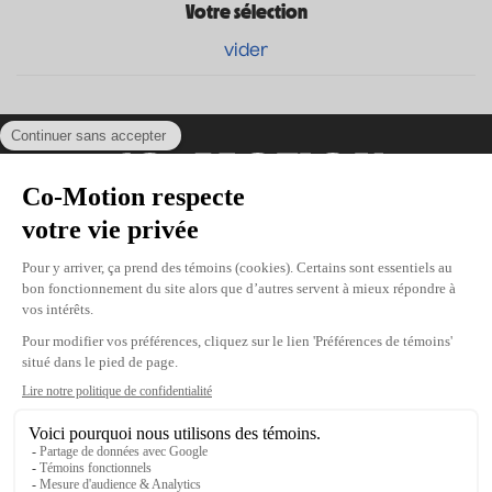
Votre sélection
vider
Coordonnées
475, boul. de l’Avenir, Laval, Québec, H7N
5H9
Téléphone : 1-450-667-2040
Courriel :
info@co-motion.ca
À propos de Co-Motion
Nous joindre