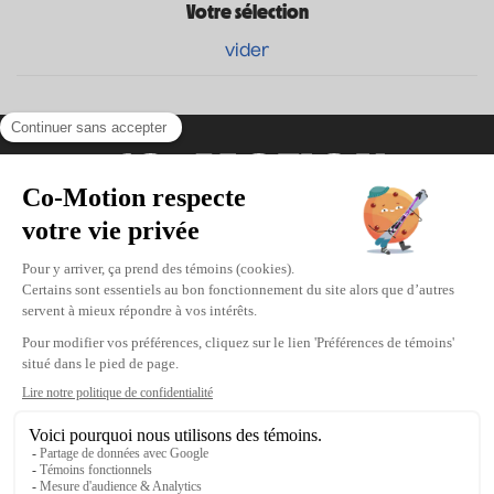
Votre sélection
vider
Coordonnées
475, boul. de l’Avenir, Laval, Québec, H7N
5H9
Téléphone : 1-450-667-2040
Courriel :
info@co-motion.ca
À propos de Co-Motion
Nous joindre