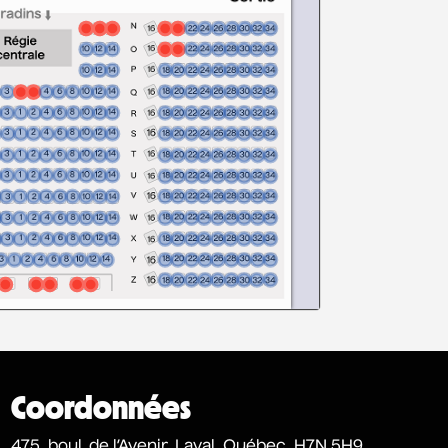
Coordonnées
475, boul. de l’Avenir, Laval, Québec, H7N 5H9