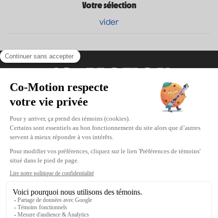
Votre sélection
vider
Coordonnées
475, boul. de l’Avenir, Laval, Québec, H7N
5H9
Téléphone : 1-450-667-2040
Courriel :
info@co-motion.ca
À propos de Co-Motion
Nous joindre