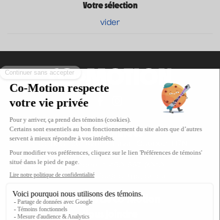
Votre sélection
vider
Coordonnées
475, boul. de l’Avenir, Laval, Québec, H7N
5H9
Téléphone : 1-450-667-2040
Courriel :
info@co-motion.ca
À propos de Co-Motion
Nous joindre