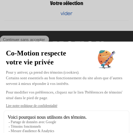
Votre sélection
vider
Coordonnées
475, boul. de l’Avenir, Laval, Québec, H7N
5H9
Téléphone : 1-450-667-2040
Courriel :
info@co-motion.ca
À propos de Co-Motion
Nous joindre