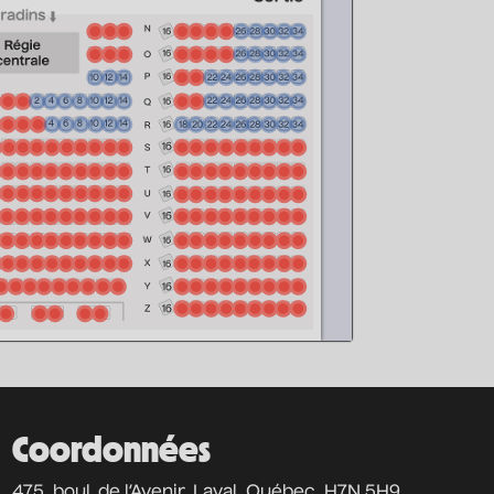
Coordonnées
475, boul. de l’Avenir, Laval, Québec, H7N 5H9