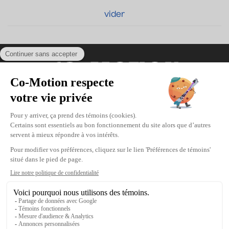
vider
Coordonnées
475, boul. de l’Avenir, Laval, Québec, H7N
5H9
Téléphone : 1-450-667-2040
Courriel :
info@co-motion.ca
À propos de Co-Motion
Nous joindre
Politique d'achat